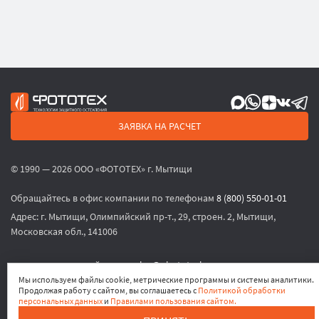
ЗАЯВКА НА РАСЧЕТ
© 1990 — 2026 ООО «ФОТОТЕХ» г. Мытищи
Обращайтесь в офис компании по телефонам
8 (800) 550-01-01
Адрес:
г. Мытищи, Олимпийский пр-т., 29, строен. 2, Мытищи,
Московская обл., 141006
или по электронной почте
sales@phototech.ru
Мы используем файлы cookie, метрические программы и системы аналитики.
Продолжая работу с сайтом, вы соглашаетесь с
Политикой обработки
Политика конфиденциальности
,
Согласие на обработку
персональных данных
и
Правилами пользования сайтом.
персональных данных
,
Согласие на получение рекламных