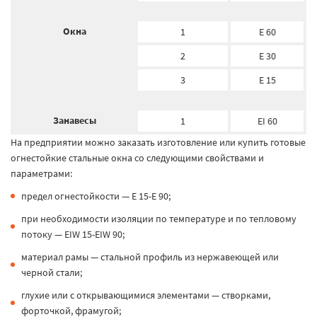
Окна
1
E 60
2
E 30
3
E 15
Занавесы
1
EI 60
На предприятии можно заказать изготовление или купить готовые
огнестойкие стальные окна со следующими свойствами и
параметрами:
предел огнестойкости — E 15-E 90;
при необходимости изоляции по температуре и по тепловому
потоку — EIW 15-EIW 90;
материал рамы — стальной профиль из нержавеющей или
черной стали;
глухие или с открывающимися элементами — створками,
форточкой, фрамугой;