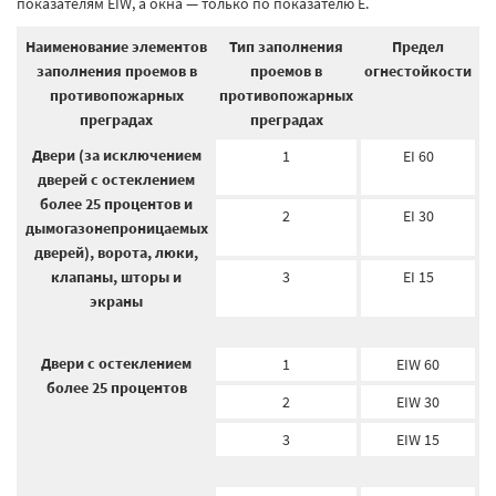
показателям EIW, а окна — только по показателю E.
Наименование элементов
Тип заполнения
Предел
заполнения проемов в
проемов в
огнестойкости
противопожарных
противопожарных
преградах
преградах
Двери (за исключением
1
EI 60
дверей с остеклением
более 25 процентов и
2
EI 30
дымогазонепроницаемых
дверей), ворота, люки,
клапаны, шторы и
3
EI 15
экраны
Двери с остеклением
1
EIW 60
более 25 процентов
2
EIW 30
3
EIW 15