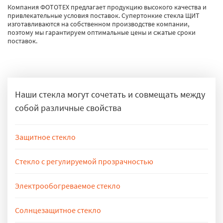
Компания ФОТОТЕХ предлагает продукцию высокого качества и
привлекательные условия поставок. Супертонкие стекла ЩИТ
изготавливаются на собственном производстве компании,
поэтому мы гарантируем оптимальные цены и сжатые сроки
поставок.
Наши стекла могут сочетать и совмещать между
собой различные свойства
Защитное стекло
Защитные стекла препятствуют проникновению в огораживаемые
помещения. Классы ударостойкости, взломостойкости и пулестойкости
Стекло с регулируемой прозрачностью
подтверждаются различными испытаниями. Подробнее
защитные
Смарт-стекло с электроуправляемым светорассеиванием
стекла
(электрохромное стекло) за нескольких секунд может стать либо
Электрообогреваемое стекло
полностью матовым (непрозрачным), либо наоборот – полностью
Электрообогреваемое стекло внешне нисколько не отличается от
прозрачным. Подробнее
смарт-стекло регулируемой прозрачностью
обычного, но является настоящим техническим чудом. Оно не только
Солнцезащитное стекло
греет воздух в доме, но и способствует установлению комфортного
Светоотражающее стекло с зеркальным покрытием, обеспечивает