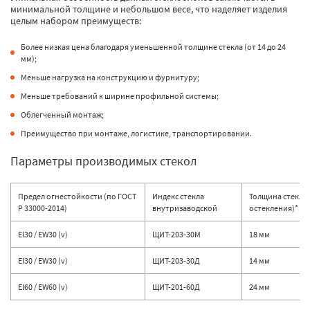
минимальной толщине и небольшом весе, что наделяет изделия
целым набором преимуществ:
Более низкая цена благодаря уменьшенной толщине стекла (от 14 до 24
мм);
Меньше нагрузка на конструкцию и фурнитуру;
Меньше требований к ширине профильной системы;
Облегченный монтаж;
Преимущество при монтаже, логистике, транспортировании.
Параметры производимых стекол
Предел огнестойкости (по ГОСТ
Индекс стекла
Толщина стекла 
Р 33000-2014)
внутризаводской
остекления)*
EI30 / EW30 (v)
ЩИТ-203-30М
18 мм
EI30 / EW30 (v)
ЩИТ-203-30Д
14 мм
EI60 / EW60 (v)
ЩИТ-201-60Д
24 мм