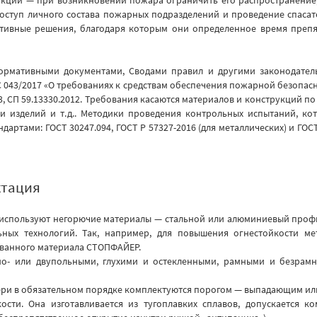
доступ личного состава пожарных подразделений и проведение спас
тивные решения, благодаря которым они определенное время препя
ормативными документами, Сводами правил и другими законодате
 043/2017 «О требованиях к средствам обеспечения пожарной безопасно
3, СП 59.13330.2012.
Требования касаются материалов и конструкций по 
и изделий и т.д.. Методики проведения контрольных испытаний, ко
артами: ГОСТ 30247.094, ГОСТ Р 57327-2016 (для металлических) и ГОСТ
ктация
используют негорючие материалы — стальной или алюминиевый профи
ных технологий. Так, например, для повышения огнестойкости м
ованного материала СТОПФАЙЕР.
но- или двупольными, глухими и остекленными, рамными и безра
ери в обязательном порядке комплектуются порогом — выпадающим ил
ости. Она изготавливается из тугоплавких сплавов, допускается 