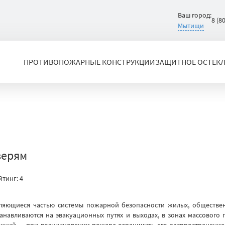
Ваш город:
8 (8
Мытищи
ПРОТИВОПОЖАРНЫЕ КОНСТРУКЦИИ
ЗАЩИТНОЕ ОСТЕК
верям
йтинг:
4
ляющиеся частью системы пожарной безопасности жилых, обществен
анавливаются на эвакуационных путях и выходах, в зонах массового
рукций — при возникновении пожара ограничить его распространение,