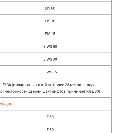
EIS 60
EIS 30
EIS 15
EIWS 60
EIWS 30
EIWS 15
EI 30 (в зданиях высотой не более 28 метров предел
огнестойкости дверей шахт лифтов принимается E 30)
дакции
)
E 60
E 30