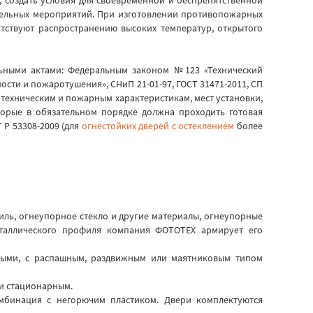
ательных мероприятий. При изготовлении противопожарных
тствуют распространению высоких температур, открытого
льными актами:
Федеральным законом №123 «Технический
сти и пожаротушения», СНиП 21-01-97, ГОСТ 31471-2011, СП
техническим и пожарным характеристикам, мест установки,
торые в обязательном порядке должна проходить готовая
 Р 53308-2009 (для
огнестойких дверей с остеклением
более
ль, огнеупорное стекло и другие материалы, огнеупорные
еталлического профиля компания ФОТОТЕХ армирует его
мными, с распашным, раздвижным или маятниковым типом
и стационарным.
комбинация с негорючим пластиком. Двери комплектуются