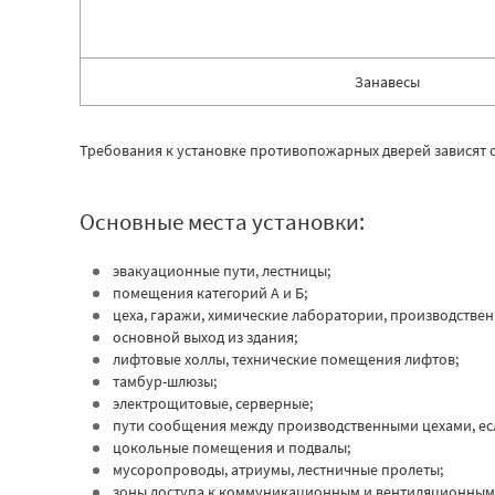
Занавесы
Требования к установке противопожарных дверей зависят 
Основные места установки:
эвакуационные пути, лестницы;
помещения категорий А и Б;
цеха, гаражи, химические лаборатории, производственн
основной выход из здания;
лифтовые холлы, технические помещения лифтов;
тамбур-шлюзы;
электрощитовые, серверные;
пути сообщения между производственными цехами, есл
цокольные помещения и подвалы;
мусоропроводы, атриумы, лестничные пролеты;
зоны доступа к коммуникационным и вентиляционным