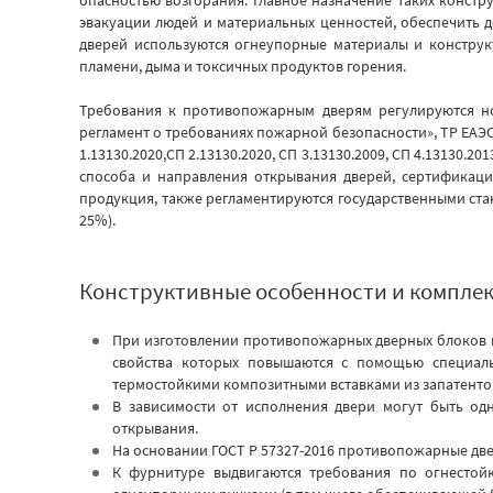
эвакуации людей и материальных ценностей, обеспечить 
дверей используются огнеупорные материалы и конструк
пламени, дыма и токсичных продуктов горения.
Требования к противопожарным дверям регулируются н
регламент о требованиях пожарной безопасности», ТР ЕАЭС
1.13130.2020,СП 2.13130.2020, СП 3.13130.2009, СП 4.13130.201
способа и направления открывания дверей, сертификаци
продукция, также регламентируются государственными станд
25%).
Конструктивные особенности и компле
При изготовлении противопожарных дверных блоков 
свойства которых повышаются с помощью специаль
термостойкими композитными вставками из запатент
В зависимости от исполнения двери могут быть од
открывания.
На основании ГОСТ Р 57327-2016 противопожарные дв
К фурнитуре выдвигаются требования по огнестойк