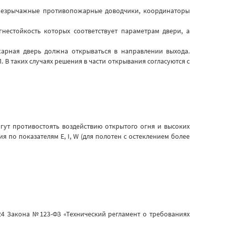
и безрычажные противопожарные доводчики, координаторы
нестойкость которых соответствует параметрам двери, а
ожарная дверь должна открываться в направлении выхода.
 В таких случаях решения в части открывания согласуются с
ут противостоять воздействию открытого огня и высоких
по показателям Е, I, W (для полотен с остеклением более
4 Закона №123-ФЗ «Технический регламент о требованиях