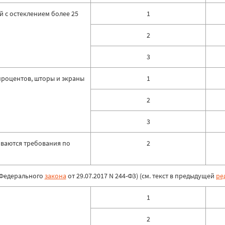
 с остеклением более 25
1
2
3
процентов, шторы и экраны
1
2
3
иваются требования по
2
. Федерального
закона
от 29.07.2017 N 244-ФЗ) (см. текст в предыдущей
ре
1
2