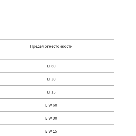
Предел огнестойкости
EI 60
EI 30
EI 15
EIW 60
EIW 30
EIW 15