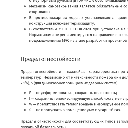
огнеупорными ручками (в том числе обеспечивающей б
Механизм самозакрывания является обязательным с
открывания.
В противопожарных моделях устанавливаются цилинд
конструкция включает термозащиту.
В соответствии с СП 1.13130.2020 при установке на
Нормативами не регламентируется направление открытия
подразделениями МЧС на этапе разработки проектной
Предел огнестойкости
Предел огнестойкости — важнейшая характеристика прот
температур.
Независимо от интенсивности пожара они дол
25%), S (для дымогазонепроницаемых дверных систем):
E — не деформироваться, сохранять целостность;
I — сохранять теплоизолирующую способность, не наг
W — препятствовать теплопередаче в изолируемое по
S — не пропускать в помещение дым и угарный газ.
Пределы огнестойкости для соответствующих типов запо
пожарной безопасности».