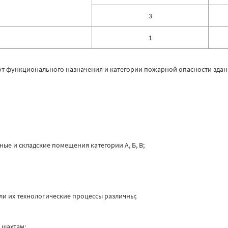
3
1
от функционального назначения и категории пожарной опасности зда
ые и складские помещения категории А, Б, В;
и их технологические процессы различны;
 шахтам;