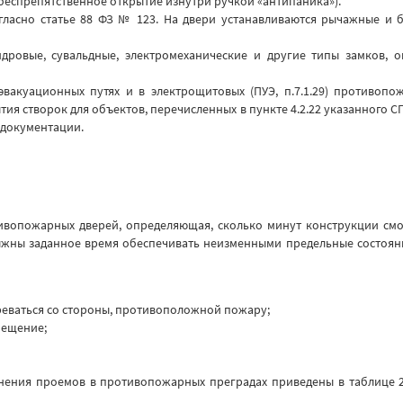
еспрепятственное открытие изнутри ручкой «антипаника»).
огласно статье 88 ФЗ № 123. На двери устанавливаются рычажные 
ровые, сувальдные, электромеханические и другие типы замков, ог
 эвакуационных путях и в электрощитовых (ПУЭ, п.7.1.29) противоп
 створок для объектов, перечисленных в пункте 4.2.22 указанного СП.
 документации.
ивопожарных дверей, определяющая, сколько минут конструкции смог
жны заданное время обеспечивать неизменными предельные состояния 
реваться со стороны, противоположной пожару;
мещение;
лнения проемов в противопожарных преградах приведены в таблице 2