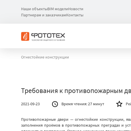
Наши объекты
BIM модели
Новости
Партнерам и заказчикам
Контакты
Огнестойкие конструкции
Требования к противопожарным д
2021-09-23
Время чтения:
27 минут
Ре
Противопожарные двери — огнестойкие конструкции, яв
заполнения проёмов в противопожарных преградах и уст
опасностью возгорания. Главное назначение таких конст