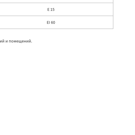
E 15
EI 60
ний и помещений.